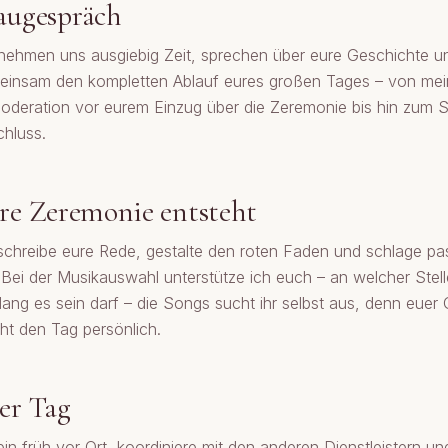
augespräch
nehmen uns ausgiebig Zeit, sprechen über eure Geschichte u
einsam den kompletten Ablauf eures großen Tages – von mei
oderation vor eurem Einzug über die Zeremonie bis hin zum 
hluss.
re Zeremonie entsteht
schreibe eure Rede, gestalte den roten Faden und schlage pa
 Bei der Musikauswahl unterstütze ich euch – an welcher Stelle
lang es sein darf – die Songs sucht ihr selbst aus, denn eue
t den Tag persönlich.
er Tag
bin früh vor Ort, koordiniere mit den anderen Dienstleistern un