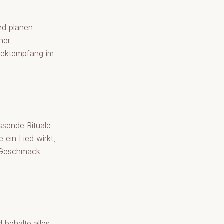
nd planen
ner
Sektempfang im
ssende Rituale
 ein Lied wirkt,
r Geschmack
d behalte alles