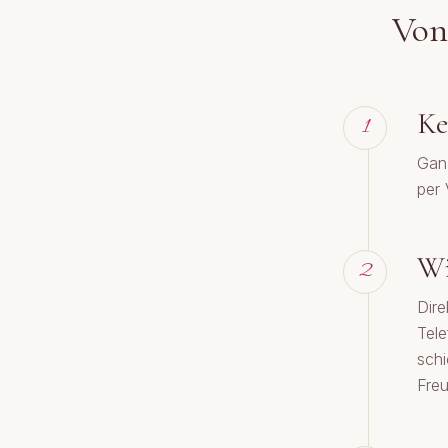
Von 
Ke
1
Ganz
per 
Wi
2
Dire
Tele
schi
Fre