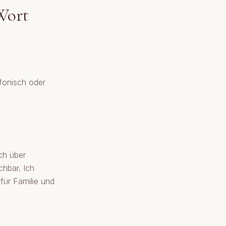
-Wort
efonisch oder
ch über
chbar. Ich
für Familie und