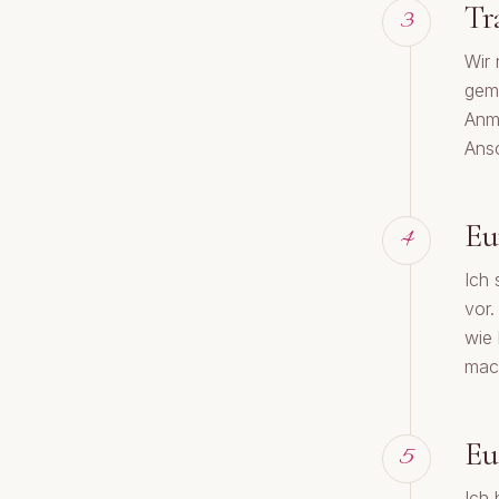
Tr
3
Wir 
gem
Anm
Ansc
Eu
4
Ich 
vor.
wie 
mach
Eu
5
Ich 